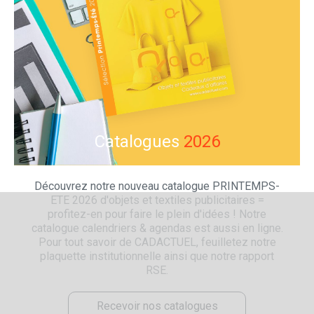
Catalogues
2026
Découvrez notre nouveau catalogue PRINTEMPS-
ETE 2026 d'objets et textiles publicitaires =
profitez-en pour faire le plein d'idées ! Notre
catalogue calendriers & agendas est aussi en ligne.
Pour tout savoir de CADACTUEL, feuilletez notre
plaquette institutionnelle ainsi que notre rapport
RSE.
Recevoir nos catalogues