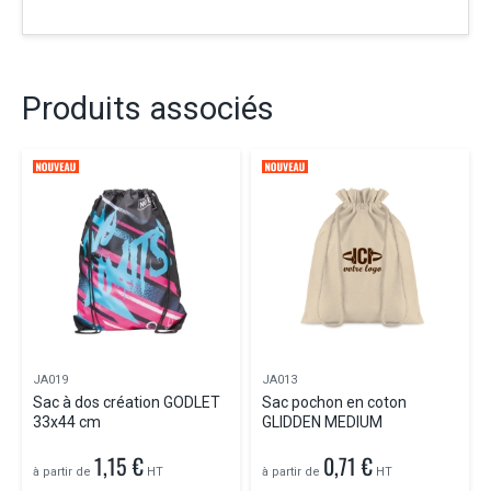
Produits associés
JA019
JA013
Sac à dos création GODLET
Sac pochon en coton
33x44 cm
GLIDDEN MEDIUM
1,15 €
0,71 €
à partir de
HT
à partir de
HT