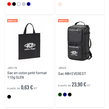
JA011N
JA023
Sac en coton petit format
Sac 48H EVEREST
110g GLEN
23,90 €
0,63 €
à partir de
HT
à partir de
HT