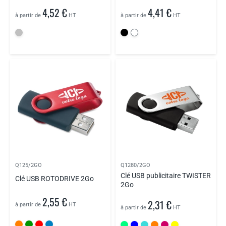
4,52 €
4,41 €
à partir de
HT
à partir de
HT
Q125/2GO
Q1280/2GO
Clé USB publicitaire TWISTER
Clé USB ROTODRIVE 2Go
2Go
2,55 €
2,31 €
à partir de
HT
à partir de
HT