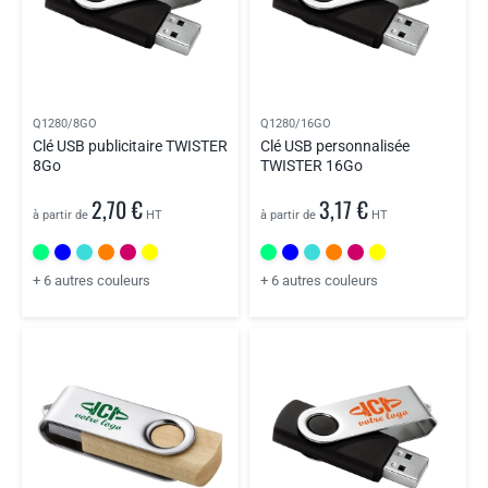
Q1280/8GO
Q1280/16GO
Clé USB publicitaire TWISTER
Clé USB personnalisée
8Go
TWISTER 16Go
2,70 €
3,17 €
à partir de
HT
à partir de
HT
+ 6 autres couleurs
+ 6 autres couleurs