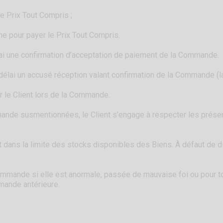
le Prix Tout Compris ;
gne pour payer le Prix Tout Compris.
élai une confirmation d’acceptation de paiement de la Commande.
 délai un accusé réception valant confirmation de la Commande (
ar le Client lors de la Commande.
ande susmentionnées, le Client s’engage à respecter les présente
ns la limite des stocks disponibles des Biens. À défaut de dis
mmande si elle est anormale, passée de mauvaise foi ou pour tout a
mmande antérieure.