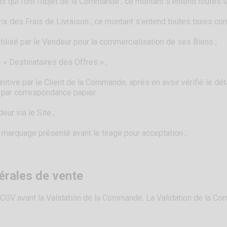
ens qui font l’objet de la Commande ; ce montant s’entend toutes 
 prix des Frais de Livraison ; ce montant s’entend toutes taxes co
tilisé par le Vendeur pour la commercialisation de ses Biens ;
e « Destinataires des Offres » ;
nitive par le Client de la Commande, après en avoir vérifié le détai
u par correspondance papier.
ur via le Site ;
de marquage présenté avant le tirage pour acceptation ;
érales de vente
 CGV avant la Validation de la Commande. La Validation de la Co