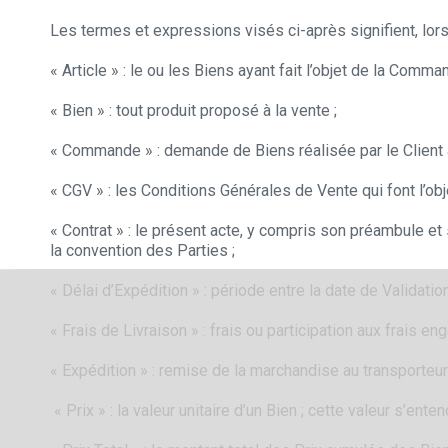
Les termes et expressions visés ci-après signifient, lors
« Article » : le ou les Biens ayant fait l’objet de la Comma
« Bien » : tout produit proposé à la vente ;
« Commande » : demande de Biens réalisée par le Client 
« CGV » : les Conditions Générales de Vente qui font l’ob
« Contrat » : le présent acte, y compris son préambule e
la convention des Parties ;
« Délai d’Expédition » : période entre la date de Valida
« Frais de Livraison » : frais ou participation aux frais 
« Expédition » : remise de la marchandise au transporteur
« Prix » : la valeur unitaire d’un Bien ; cette valeur s’ente