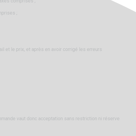
taxes comprises ;
mprises ;
l et le prix, et après en avoir corrigé les erreurs
mmande vaut donc acceptation sans restriction ni réserve