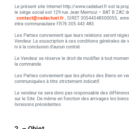
Le présent site Internet http://www.cadatuel.fr est la p
le siège social est 129 rue Jean Mermoz – BAT B ZAC de 
:
contact@cadactuel.fr
, SIRET 30544348300055, enregi
intra-communautaire FR76 305 443 483.
Les Parties conviennent que leurs relations seront régie
Vendeur. La souscription à ces conditions générales de 
ni à la conclusion d’aucun contrat.
Le Vendeur se réserve le droit de modifier à tout moment
la commande.
Les Parties conviennent que les photos des Biens en ven
communiquées à titre strictement indicatif.
Le vendeur ne sera donc pas responsable des différences 
sur le Site. De même en fonction des arrivages les biens 
livraisons précédentes.
2. – Objet