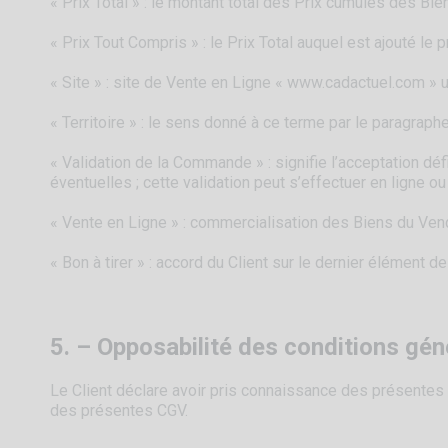
« Prix Total » : le montant total des Prix cumulés des Bi
« Prix Tout Compris » : le Prix Total auquel est ajouté le
« Site » : site de Vente en Ligne « www.cadactuel.com » u
« Territoire » : le sens donné à ce terme par le paragraph
« Validation de la Commande » : signifie l’acceptation défi
éventuelles ; cette validation peut s’effectuer en ligne o
« Vente en Ligne » : commercialisation des Biens du Vende
« Bon à tirer » : accord du Client sur le dernier élément 
5. – Opposabilité des conditions gén
Le Client déclare avoir pris connaissance des présentes
des présentes CGV.