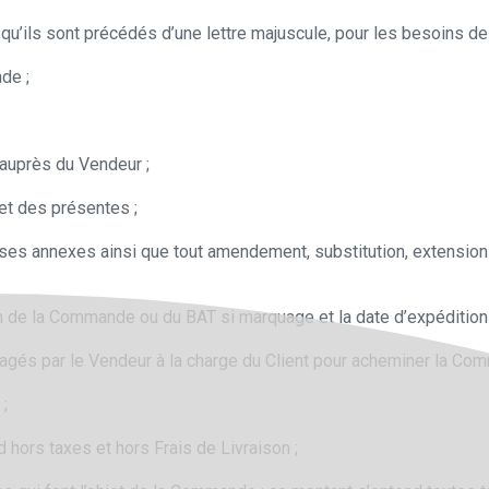
qu’ils sont précédés d’une lettre majuscule, pour les besoins de l
nde ;
auprès du Vendeur ;
jet des présentes ;
t ses annexes ainsi que tout amendement, substitution, extensio
tion de la Commande ou du BAT si marquage et la date d’expéditio
engagés par le Vendeur à la charge du Client pour acheminer la Com
 ;
nd hors taxes et hors Frais de Livraison ;