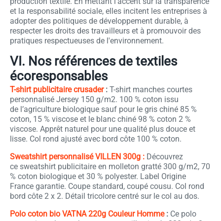
production textile. En mettant l'accent sur la transparence
et la responsabilité sociale, elles incitent les entreprises à
adopter des politiques de développement durable, à
respecter les droits des travailleurs et à promouvoir des
pratiques respectueuses de l'environnement.
VI. Nos références de textiles
écoresponsables
T-shirt publicitaire crusader
:
T-shirt manches courtes
personnalisé Jersey 150 g/m2. 100 % coton issu
de l’agriculture biologique sauf pour le gris chiné 85 %
coton, 15 % viscose et le blanc chiné 98 % coton 2 %
viscose. Apprêt naturel pour une qualité plus douce et
lisse. Col rond ajusté avec bord côte 100 % coton.
Sweatshirt personnalisé VILLEN 300g :
Découvrez
ce sweatshirt publicitaire en molleton gratté 300 g/m2, 70
% coton biologique et 30 % polyester. Label Origine
France garantie. Coupe standard, coupé cousu. Col rond
bord côte 2 x 2. Détail tricolore centré sur le col au dos.
Polo coton bio VATNA 220g Couleur Homme
:
Ce polo