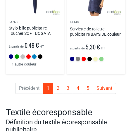
FA263
FA148
Stylo-bille publicitaire
Serviette de toilette
Toucher SOFT BOGATA
publicitaire BAYSIDE couleur
0,49 €
5,30 €
à partir de
HT
à partir de
HT
+ 1 autre couleur
Précédent
1
2
3
4
5
Suivant
Textile écoresponsable
Définition du textile écoresponsable
publicitaire