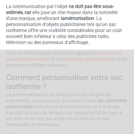
La communication par l'objet
ne doit pas être sous-
estimée, car
elle joue un rôle majeur dans la notoriété
d'une marque, améliorant
lamémorisation
. La
personnalisation d'objets publicitaires tels qu'un sac
isotherme offre une visibilité considérable pour un coût
souvent bien inférieur à celui des publicités radio,
télévision ou des panneaux d'affichage.
Dans la même lignée, découvrez également
nos sacs &
cabas personnalisés
et nos
tote-bags promotionnels
pour
encore plus d'idées cadeaux !
Comment personnaliser votre sac
isotherme ?
La personnalisation de votre sac revêt une grande
importance. Les passants qui verront votre
sac isotherme
personnalisé
dans la rue, dans les parcs, ou à la plage
n'auront que peu de temps pour remarquer votre logo. Il
est donc essentiel que votre personnalisation soit
mémorable et immédiate.