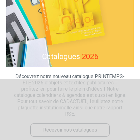
Catalogues
2026
Découvrez notre nouveau catalogue PRINTEMPS-
ETE 2026 d'objets et textiles publicitaires =
profitez-en pour faire le plein d'idées ! Notre
catalogue calendriers & agendas est aussi en ligne.
Pour tout savoir de CADACTUEL, feuilletez notre
plaquette institutionnelle ainsi que notre rapport
RSE.
Recevoir nos catalogues