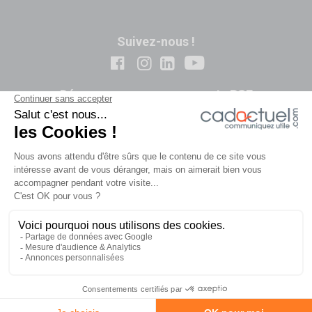
Suivez-nous !
Découvrez nos engagements RSE
-
-
Contact
Politique de confidentialité
-
Conditions Générales de Vente
Mentions
-
-
légales
Plan du site
Notre démarche RSE
© 2026 CADACTUEL - 129 rue Jean Mermoz – BAT B ZAC de
la Bretèque – BP8 -76231 Bois Guillaume CEDEX