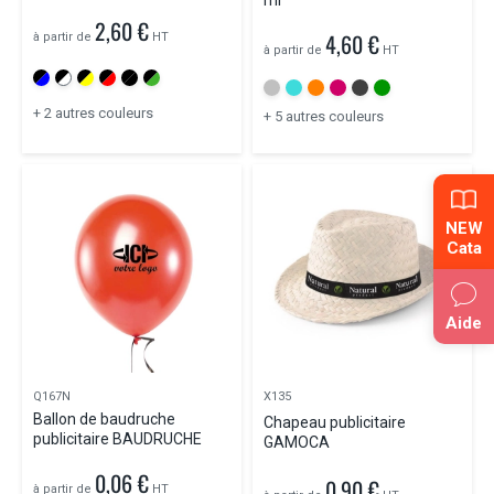
ml
2,60 €
4,60 €
à partir de
HT
à partir de
HT
+ 2 autres couleurs
+ 5 autres couleurs
NEW
Cata
Aide
Q167N
X135
Ballon de baudruche
Chapeau publicitaire
publicitaire BAUDRUCHE
GAMOCA
0,06 €
0,90 €
à partir de
HT