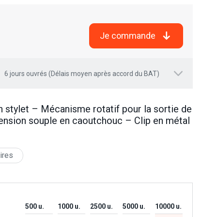
Je commande
6 jours ouvrés (Délais moyen après accord du BAT)
n stylet – Mécanisme rotatif pour la sortie de
éhension souple en caoutchouc – Clip en métal
ires
500 u.
1000 u.
2500 u.
5000 u.
10000 u.