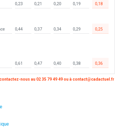
0,23
0,21
0,20
0,19
0,18
ace
0,44
0,37
0,34
0,29
0,25
0,61
0,47
0,40
0,38
0,36
, contactez-nous au
02 35 79 49 49
ou à
contact@cadactuel.fr
ge
nique