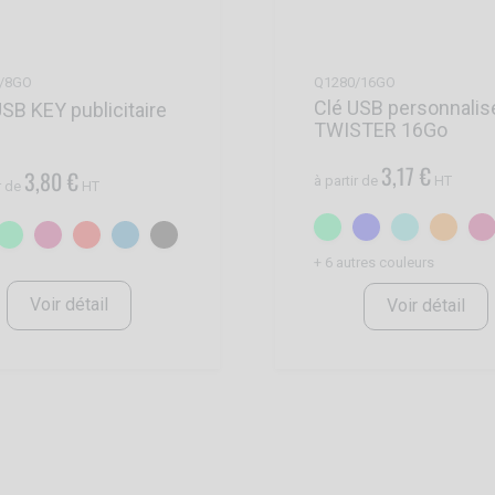
/8GO
Q1280/16GO
Clé USB personnalis
USB KEY publicitaire
TWISTER 16Go
3,17 €
3,80 €
à partir de
HT
r de
HT
+ 6 autres couleurs
Voir détail
Voir détail