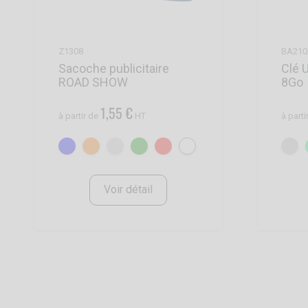
Z1308
BA210
Sacoche publicitaire
Clé 
ROAD SHOW
8Go
1,55 €
à partir de
HT
à parti
Voir détail