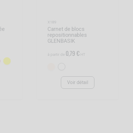
X189
Carnet de blocs
ée
repositionnables
GLENBASIK
0,79 €
à partir de
HT
Voir détail