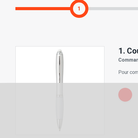
1
1. Co
Command
Pour com