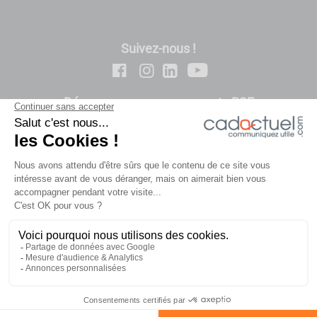
Suivez-nous !
Découvrez nos engagements RSE
-
-
Contact
Politique de confidentialité
Conditions
-
-
Générales de Vente
Mentions légales
Plan du site
-
Notre démarche RSE
© 2026 CADACTUEL - 129 rue Jean Mermoz – BAT B ZAC de
Filtrer
la Bretèque – BP8 -76231 Bois Guillaume CEDEX