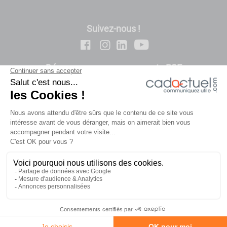
Suivez-nous !
Découvrez nos engagements RSE
-
-
Contact
Politique de confidentialité
Conditions
-
-
Générales de Vente
Mentions légales
Plan du site
-
Notre démarche RSE
© 2026 CADACTUEL - 129 rue Jean Mermoz – BAT B ZAC de
Filtrer
la Bretèque – BP8 -76231 Bois Guillaume CEDEX