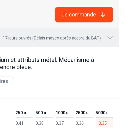
Je commande
17 jours ouvrés (Délais moyen après accord du BAT)
nium et attributs métal. Mécanisme à
 encre bleue.
ires
250 u.
500 u.
1000 u.
2500 u.
5000 u.
0,41
0,38
0,37
0,36
0,35