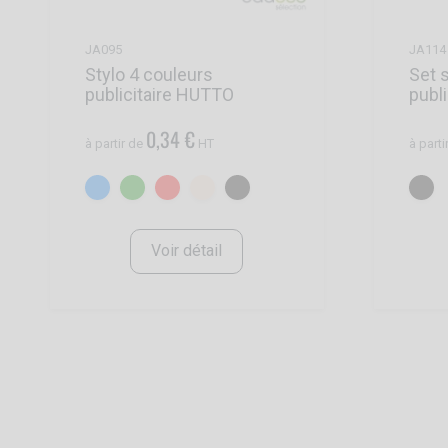
JA095
JA114
Stylo 4 couleurs
Set s
publicitaire HUTTO
publ
0,34 €
à partir de
HT
à parti
Voir détail