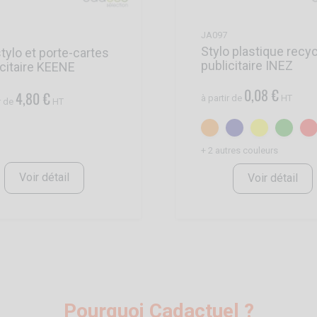
JA097
Stylo plastique recy
tylo et porte-cartes
publicitaire INEZ
icitaire KEENE
0,08 €
4,80 €
à partir de
HT
r de
HT
+ 2 autres couleurs
Voir détail
Voir détail
Pourquoi Cadactuel ?