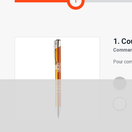
1
1. Co
Command
Pour com