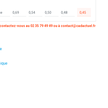
ce
0,69
0,54
0,50
0,48
0,45
, contactez-nous au
02 35 79 49 49
ou à
contact@cadactuel.fr
ge
nique