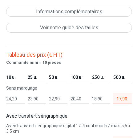
Informations complémentaires
Voir notre guide des tailles
Tableau des prix (€ HT)
Commande mini = 10 pièces
10 u.
25 u.
50 u.
100 u.
250 u.
500 u.
Sans marquage
24,20
23,90
22,90
20,40
18,90
17,90
Avec transfert sérigraphique
Avec transfert serigraphique digital 1 à 4 coul quadri / maxi 5,5 x
3,5 cm