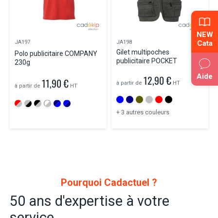
NEW
Cata
JA197
JA198
Gilet multipoches
Polo publicitaire COMPANY
publicitaire POCKET
230g
Aide
12,90 €
11,90 €
à partir de
HT
à partir de
HT
+ 3 autres couleurs
Pourquoi Cadactuel ?
50 ans d'expertise à votre
service