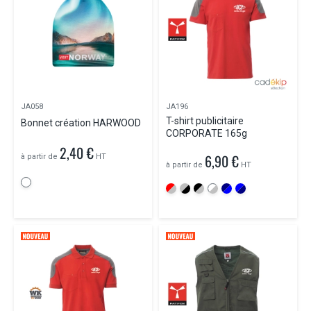
JA058
JA196
T-shirt publicitaire
Bonnet création HARWOOD
CORPORATE 165g
2,40 €
6,90 €
à partir de
HT
à partir de
HT