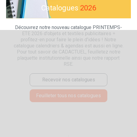
Catalogues
2026
Découvrez notre nouveau catalogue PRINTEMPS-
ETE 2026 d'objets et textiles publicitaires =
profitez-en pour faire le plein d'idées ! Notre
catalogue calendriers & agendas est aussi en ligne.
Pour tout savoir de CADACTUEL, feuilletez notre
plaquette institutionnelle ainsi que notre rapport
RSE.
Recevoir nos catalogues
Feuilleter tous nos catalogues