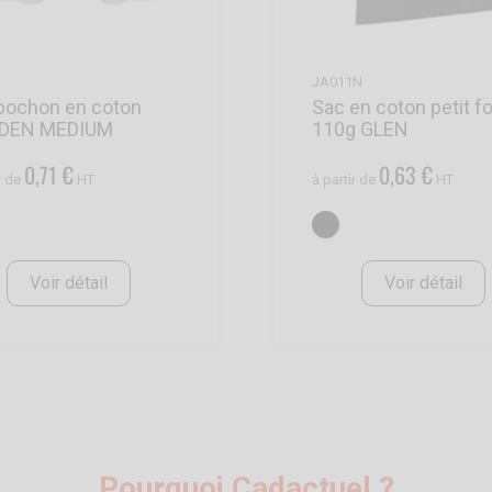
JA011N
pochon en coton
Sac en coton petit f
DDEN MEDIUM
110g GLEN
0,71 €
0,63 €
r de
HT
à partir de
HT
Voir détail
Voir détail
Pourquoi Cadactuel ?