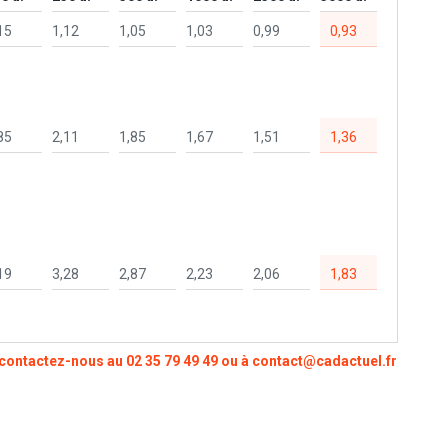
15
1,12
1,05
1,03
0,99
0,93
85
2,11
1,85
1,67
1,51
1,36
19
3,28
2,87
2,23
2,06
1,83
, contactez-nous au
02 35 79 49 49
ou à
contact@cadactuel.fr