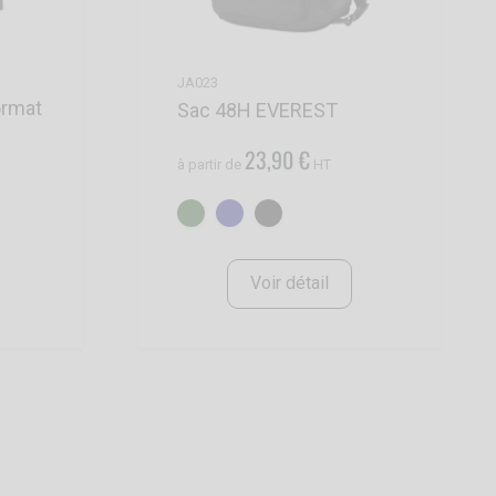
JA023
ormat
Sac 48H EVEREST
23,90 €
à partir de
HT
Voir détail