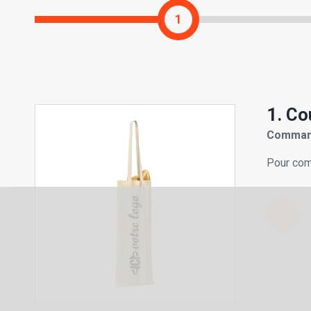
1
1. Co
Command
Pour com