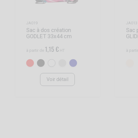
JA019
JA013
Sac à dos création
Sac 
GODLET 33x44 cm
GLI
1,15 €
à partir de
HT
à parti
Voir détail