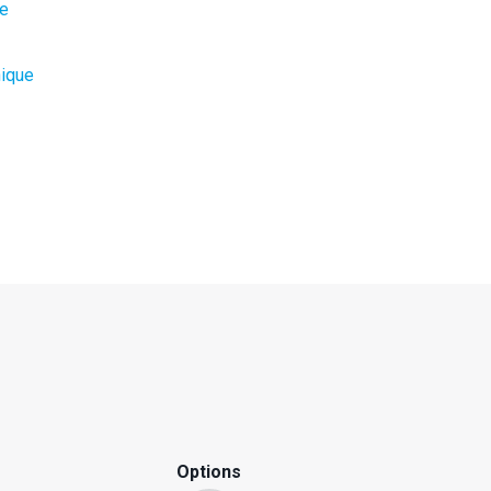
ge
nique
Options