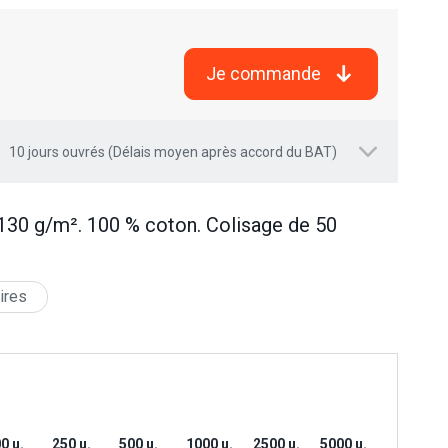
Je commande
10 jours ouvrés (Délais moyen après accord du BAT)
130 g/m². 100 % coton. Colisage de 50
ires
0 u.
250 u.
500 u.
1000 u.
2500 u.
5000 u.