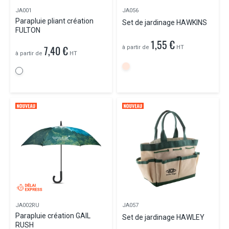
JA001
JA056
Parapluie pliant création
Set de jardinage HAWKINS
FULTON
1,55 €
7,40 €
à partir de
HT
à partir de
HT
JA002RU
JA057
Parapluie création GAIL
Set de jardinage HAWLEY
RUSH