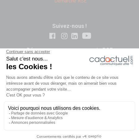
Démarche RSE
Suivez-nous !
Découvrez nos engagements RSE
-
-
Contact
Politique de confidentialité
-
Conditions Générales de Vente
Mentions
-
-
légales
Plan du site
Notre démarche RSE
© 2026 CADACTUEL - 129 rue Jean Mermoz – BAT B ZAC de