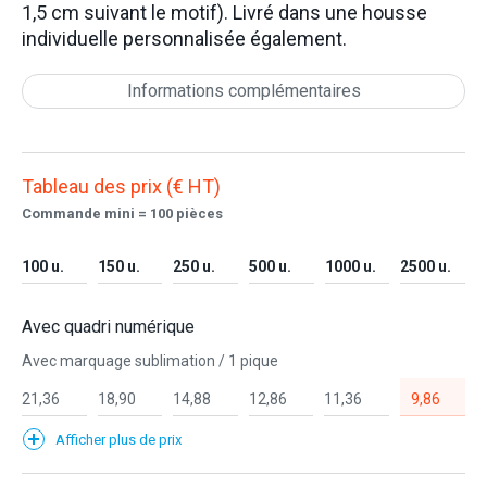
1,5 cm suivant le motif). Livré dans une housse
individuelle personnalisée également.
Informations complémentaires
Tableau des prix (€ HT)
Commande mini = 100 pièces
100 u.
150 u.
250 u.
500 u.
1000 u.
2500 u.
Avec quadri numérique
Avec marquage sublimation / 1 pique
21,36
18,90
14,88
12,86
11,36
9,86
Afficher plus de prix