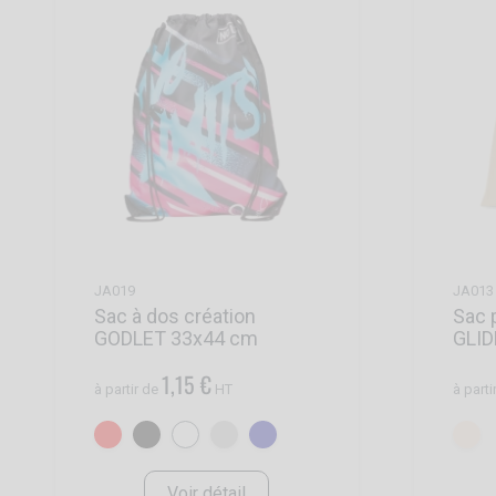
JA019
JA013
Sac à dos création
Sac 
GODLET 33x44 cm
GLI
1,15 €
à partir de
HT
à parti
Voir détail