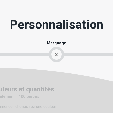
Personnalisation
Marquage
2
uleurs et quantités
e mini = 100 pièces
mencer, choisissez une couleur.