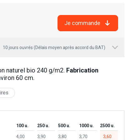
Je commande
10 jours ouvrés (Délais moyen après accord du BAT)
on naturel bio 240 g/m2.
Fabrication
nviron 60 cm.
ires
100 u.
250 u.
500 u.
1000 u.
2500 u.
4,00
3,90
3,80
3,70
3,60