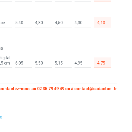
ace
5,40
4,80
4,50
4,30
4,10
ue
igital
3,5 cm
6,05
5,50
5,15
4,95
4,75
, contactez-nous au
02 35 79 49 49
ou à
contact@cadactuel.fr
ge