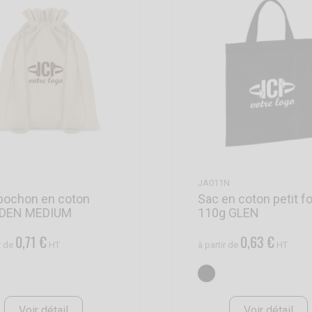
JA011N
pochon en coton
Sac en coton petit f
DDEN MEDIUM
110g GLEN
0,71 €
0,63 €
r de
HT
à partir de
HT
Voir détail
Voir détail