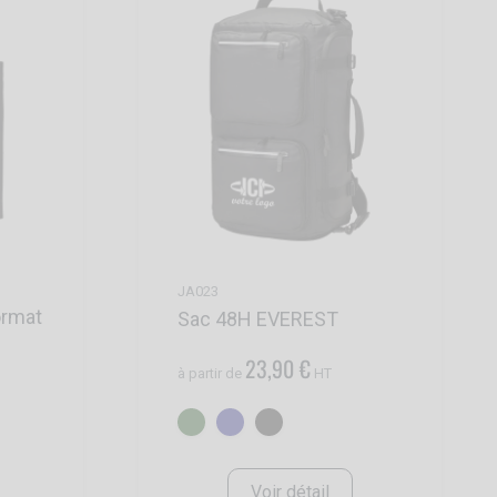
JA023
ormat
Sac 48H EVEREST
23,90 €
à partir de
HT
Voir détail