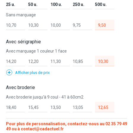
25 u.
50 u.
100 u.
250 u.
500 u.
Sans marquage
10,70
10,30
10,00
9,75
9,50
Avec sérigraphie
Avec marquage 1 couleur 1 face
14,20
12,20
11,30
10,85
10,30
Afficher plus de prix
Avec broderie
Avec broderie jusqu'à 9 coul - 41 à 60cm2
18,40
15,45
13,50
13,05
12,65
Pour plus de personnalisation, contactez-nous au
02 35 79 49
49
ou à
contact@cadactuel.fr