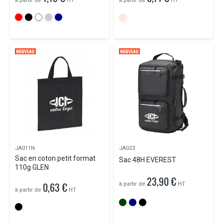
à partir de
HT
à partir de
HT
JA011N
JA023
Sac en coton petit format
Sac 48H EVEREST
110g GLEN
23,90 €
0,63 €
à partir de
HT
à partir de
HT